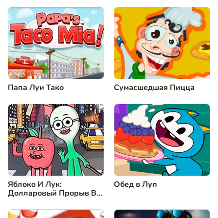
Папа Луи Тако
Сумасшедшая Пицца
Яблоко И Лук:
Обед в Луп
Долларовый Прорыв В
Магазине