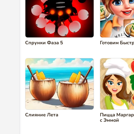
Спрунки Фаза 5
Готовим Быстр
Слияние Лета
Пицца Маргари
с Эммой