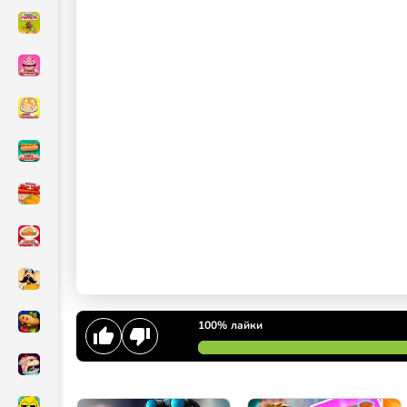
100%
лайки