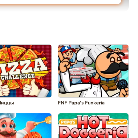
Коментировать
Отмена
Пиццы
FNF Papa's Funkeria