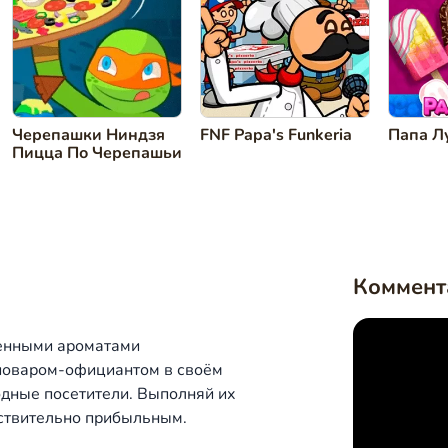
Черепашки Ниндзя
FNF Papa's Funkeria
Папа Л
Пицца По Черепашьи
Коммент
венными ароматами
поваром-официантом в своём
лодные посетители. Выполняй их
йствительно прибыльным.