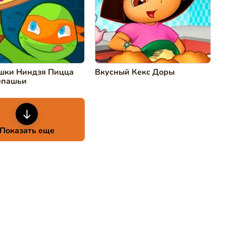
шки Ниндзя Пицца
Вкусный Кекс Доры
епашьи
Показать еще