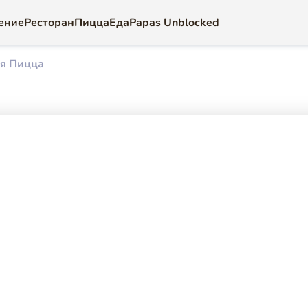
ение
Ресторан
Пицца
Еда
Papas Unblocked
я Пицца