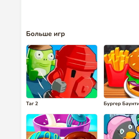
Больше игр
Таг 2
Бургер Баунт