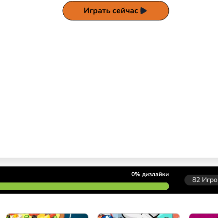
Играть сейчас
0%
дизлайки
82
Игро