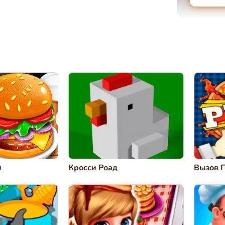
и
Кросси Роад
Вызов 