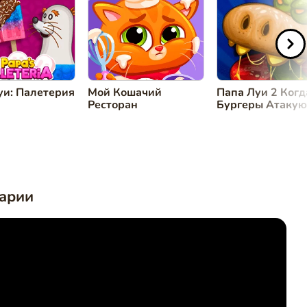
уи: Палетерия
Мой Кошачий
Папа Луи 2 Когд
Ресторан
Бургеры Атакую
арии