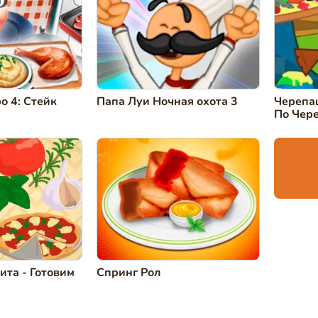
о 4: Стейк
Папа Луи Ночная охота 3
Черепа
По Чер
та - Готовим
Спринг Рол