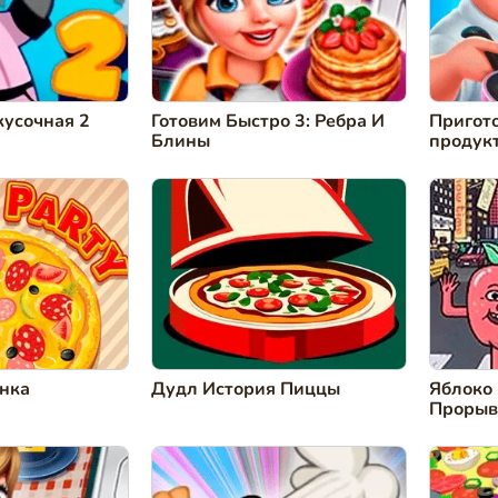
кусочная 2
Готовим Быстро 3: Ребра И
Пригото
Блины
продук
нка
Дудл История Пиццы
Яблоко
Прорыв