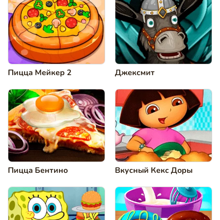
Пицца Мейкер 2
Джексмит
Пицца Бентино
Вкусный Кекс Доры