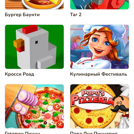
Бургер Баунти
Таг 2
Кросси Роад
Кулинарный Фестиваль
Готовим Пиццу
Папа Луи Пиццерия