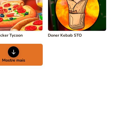
icker Tycoon
Doner Kebab STO
Mostre mais