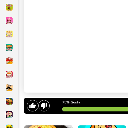
75%
Gosta