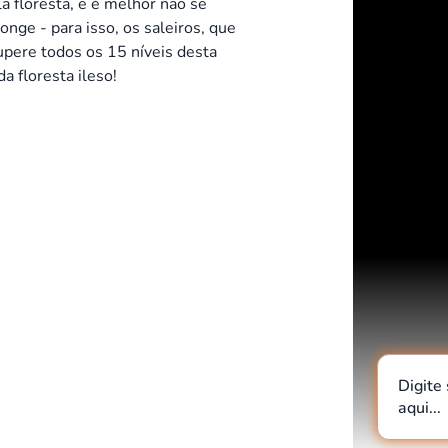
 floresta, e é melhor não se
onge - para isso, os saleiros, que
upere todos os 15 níveis desta
a floresta ileso!
Digite
aqui...