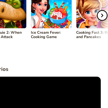
uie 2: When
Ice Cream Fever:
Cooking Fast 3: R
 Attack
Cooking Game
and Pancakes
ios