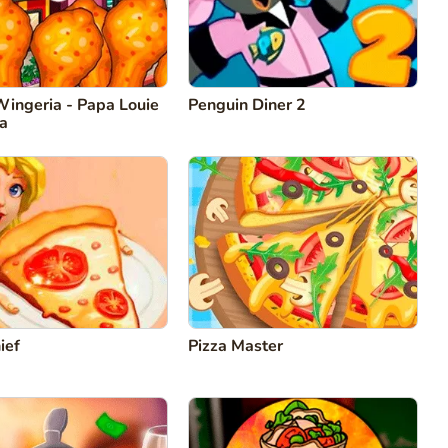
Wingeria - Papa Louie
Penguin Diner 2
a
ief
Pizza Master