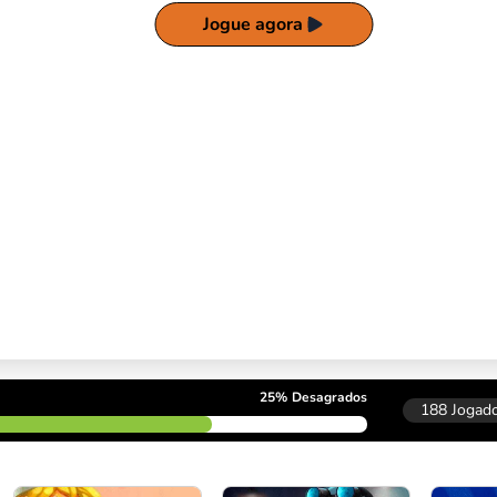
Jogue agora
25%
Desagrados
188
Jogado