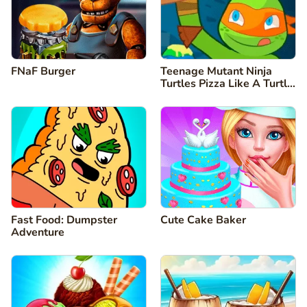
FNaF Burger
Teenage Mutant Ninja
Turtles Pizza Like A Turtle
Do
Fast Food: Dumpster
Cute Cake Baker
Adventure